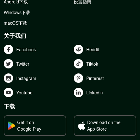
Android下载
设置指南
Windows下载
macOS下载
关于我们
Facebook
Reddit
Twitter
Tiktok
Instagram
Pinterest
Youtube
Linkedln
下载
Get it on
Download on the
Google Play
App Store