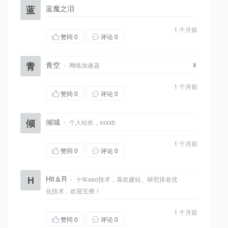
蓝
蓝魔之泪
1 个月前
赞同
0
评论 0
x
青
青空
·
网络加速器
1 个月前
赞同
0
评论 0
倾
倾城
·
个人站长，xxxxb
1 个月前
赞同
0
评论 0
H
Hit＆R
·
十年seo技术，喜欢建站、研究排名优
化技术，欢迎互撩！
1 个月前
赞同
0
评论 0