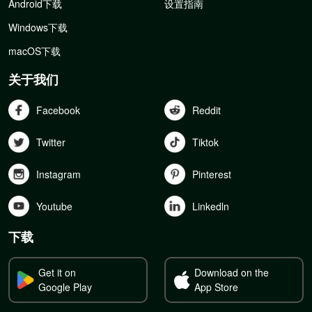
Android下载
设置指南
Windows下载
macOS下载
关于我们
Facebook
Reddit
Twitter
Tiktok
Instagram
Pinterest
Youtube
Linkedln
下载
Get it on
Download on the
Google Play
App Store