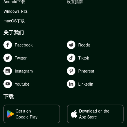
Android下载
设置指南
Windows下载
macOS下载
关于我们
Facebook
Reddit
Twitter
Tiktok
Instagram
Pinterest
Youtube
Linkedln
下载
Get it on
Download on the
Google Play
App Store