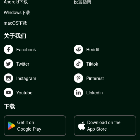
Android下载
设置指南
Windows下载
macOS下载
关于我们
Facebook
Reddit
Twitter
Tiktok
Instagram
Pinterest
Youtube
Linkedln
下载
Get it on
Download on the
Google Play
App Store