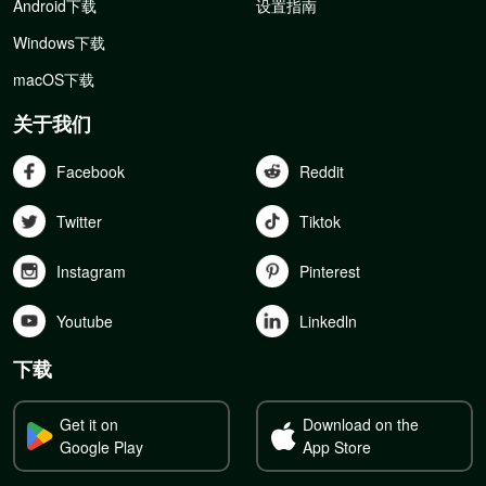
Android下载
设置指南
Windows下载
macOS下载
关于我们
Facebook
Reddit
Twitter
Tiktok
Instagram
Pinterest
Youtube
Linkedln
下载
Get it on
Download on the
Google Play
App Store