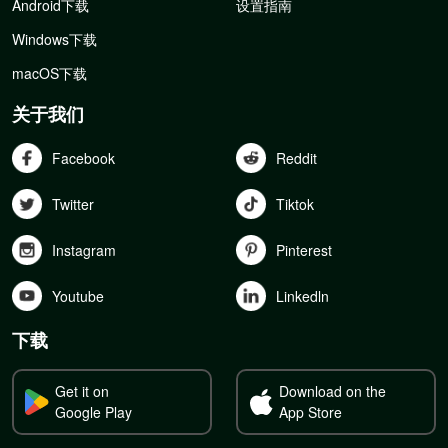
Android下载
设置指南
Windows下载
macOS下载
关于我们
Facebook
Reddit
Twitter
Tiktok
Instagram
Pinterest
Youtube
Linkedln
下载
Get it on
Download on the
Google Play
App Store