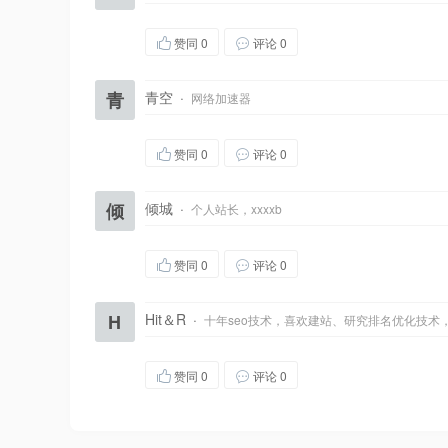
赞同
0
评论 0
青
青空
·
网络加速器
赞同
0
评论 0
倾
倾城
·
个人站长，xxxxb
赞同
0
评论 0
H
Hit＆R
·
十年seo技术，喜欢建站、研究排名优化技术
赞同
0
评论 0