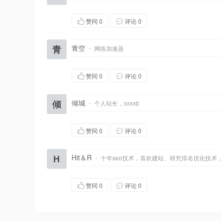
赞同
0
评论 0
青
青空
·
网络加速器
赞同
0
评论 0
倾
倾城
·
个人站长，xxxxb
赞同
0
评论 0
H
Hit＆R
·
十年seo技术，喜欢建站、研究排名优化技术
赞同
0
评论 0