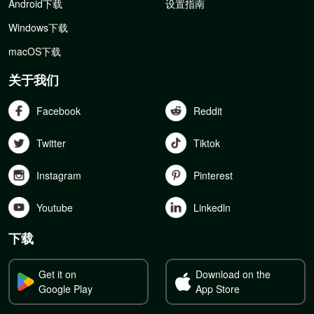
Android下载
设置指南
Windows下载
macOS下载
关于我们
Facebook
Reddit
Twitter
Tiktok
Instagram
Pinterest
Youtube
Linkedln
下载
Get it on
Download on the
Google Play
App Store