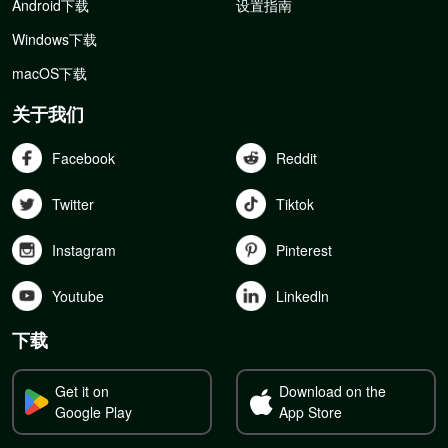
Android下载
设置指南
Windows下载
macOS下载
关于我们
Facebook
Reddit
Twitter
Tiktok
Instagram
Pinterest
Youtube
Linkedln
下载
Get it on
Download on the
Google Play
App Store