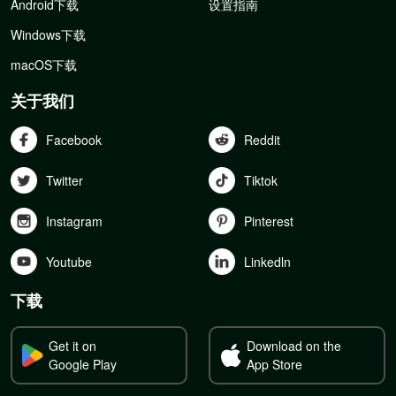
Android下载
设置指南
Windows下载
macOS下载
关于我们
Facebook
Reddit
Twitter
Tiktok
Instagram
Pinterest
Youtube
Linkedln
下载
Get it on
Download on the
Google Play
App Store